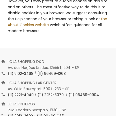
However, you may prefer to disable cookies on this site
and on others. The most effective way to do this is to
disable cookies in your browser. We suggest consulting
the Help section of your browser or taking a look at
the
About Cookies website
which offers guidance for all
modern browsers
LOJA SHOPPING D&D
Av. das Nações Unidas, 12555 Lj 204 – SP
(11) 5102-3468
/
(11) 96469-1268
LOJA SHOPPING LAR CENTER
Av. Otto Baumgart, 500 Lj 233 – SP
(11) 2221-4949
/
(11) 2252-3079
/
(11) 96469-0904
LOJA PINHEIROS
Rua Teodoro Sampaio, 1838 – SP