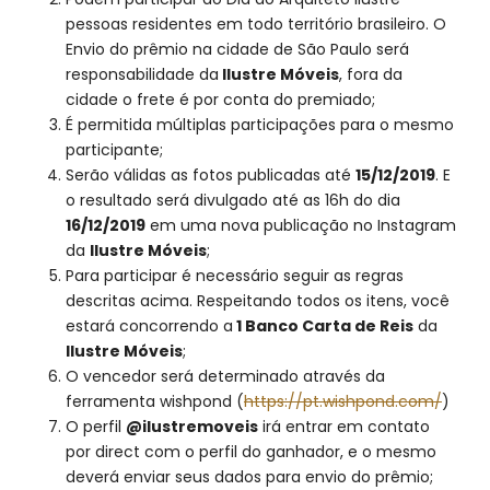
pessoas residentes em todo território brasileiro. O
Envio do prêmio na cidade de São Paulo será
responsabilidade da
Ilustre Móveis
, fora da
cidade o frete é por conta do premiado;
É permitida múltiplas participações para o mesmo
participante;
Serão válidas as fotos publicadas até
15/12/2019
. E
o resultado será divulgado até as 16h do dia
16/12/2019
em uma nova publicação no Instagram
da
Ilustre Móveis
;
Para participar é necessário seguir as regras
descritas acima. Respeitando todos os itens, você
estará concorrendo a
1 Banco Carta de Reis
da
Ilustre Móveis
;
O vencedor será determinado através da
ferramenta wishpond (
https://pt.wishpond.com/
)
O perfil
@ilustremoveis
irá entrar em contato
por direct com o perfil do ganhador, e o mesmo
deverá enviar seus dados para envio do prêmio;