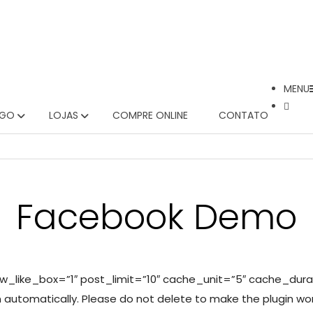
MENU
OGO
LOJAS
COMPRE ONLINE
CONTATO
Facebook Demo
like_box=”1″ post_limit=”10″ cache_unit=”5″ cache_durati
automatically. Please do not delete to make the plugin wor