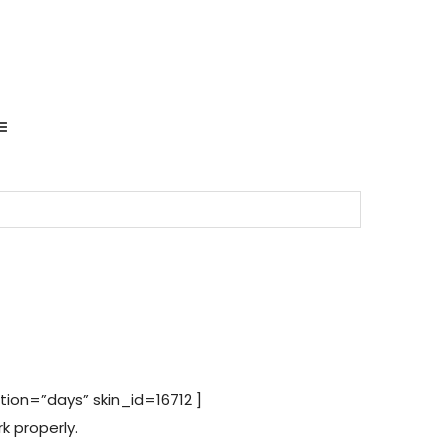
on=”days” skin_id=16712 ]
k properly.