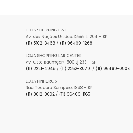
LOJA SHOPPING D&D
Av. das Nações Unidas, 12555 Lj 204 – SP
(11) 5102-3468
/
(11) 96469-1268
LOJA SHOPPING LAR CENTER
Av. Otto Baumgart, 500 Lj 233 – SP
(11) 2221-4949
/
(11) 2252-3079
/
(11) 96469-0904
LOJA PINHEIROS
Rua Teodoro Sampaio, 1838 – SP
(11) 3812-3602
/
(11) 96469-1165